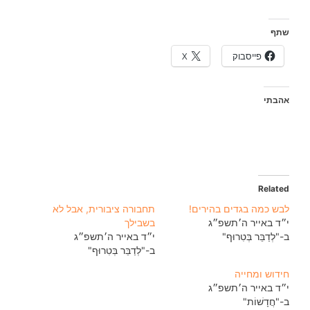
שתף
פייסבוק
X
אהבתי
Related
לבש כמה בגדים בהירים!
תחבורה ציבורית, אבל לא
י״ד באייר ה׳תשפ״ג
בשבילך
ב-"לְדַבֵּר בְּטִרוּף"
י״ד באייר ה׳תשפ״ג
ב-"לְדַבֵּר בְּטִרוּף"
חידוש ומחייה
י״ד באייר ה׳תשפ״ג
ב-"חֲדָשׁוֹת"