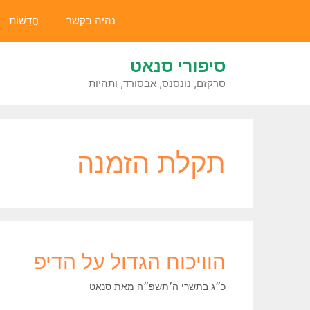
דלג
נהיה בקשר
חֲדָשׁוֹת
תוכן
סיפורי סנאט
סרקזם, נונסנס, אבסורד, ותהיות
תקלת הזמנה
הוויכוח הגדול על הדיפ
כ״ג בתשרי ה׳תשפ״ה
מאת
סנאט