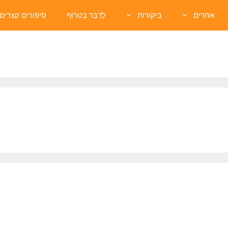
אחרים
ביקורות
לְדַבֵּר בְּטִרוּף
סיפורים קצרים