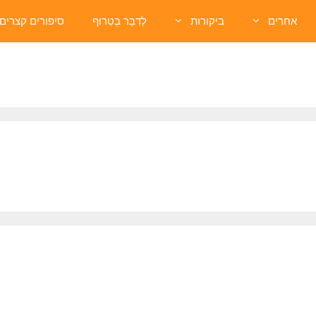
אחרים
ביקורות
לְדַבֵּר בְּטִרוּף
סיפורים קצרים