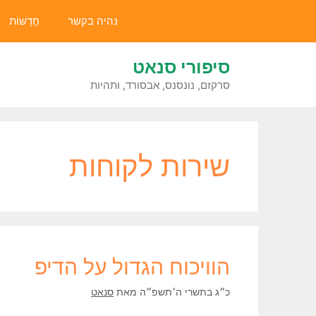
דלג
נהיה בקשר
חֲדָשׁוֹת
תוכן
סיפורי סנאט
סרקזם, נונסנס, אבסורד, ותהיות
שירות לקוחות
הוויכוח הגדול על הדיפ
כ״ג בתשרי ה׳תשפ״ה
מאת
סנאט