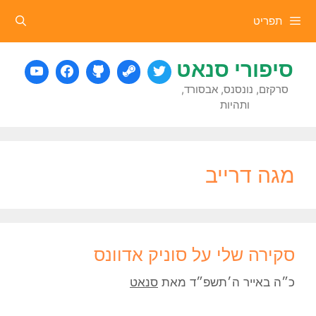
דלג
תפריט
תוכן
סיפורי סנאט
סרקזם, נונסנס, אבסורד,
ותהיות
מגה דרייב
סקירה שלי על סוניק אדוונס
כ״ה באייר ה׳תשפ״ד
מאת
סנאט