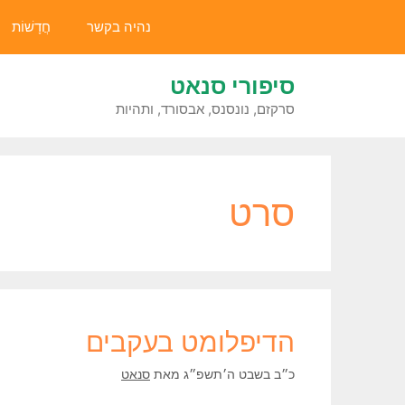
דלג
נהיה בקשר
חֲדָשׁוֹת
תוכן
סיפורי סנאט
סרקזם, נונסנס, אבסורד, ותהיות
סרט
הדיפלומט בעקבים
כ״ב בשבט ה׳תשפ״ג
מאת
סנאט