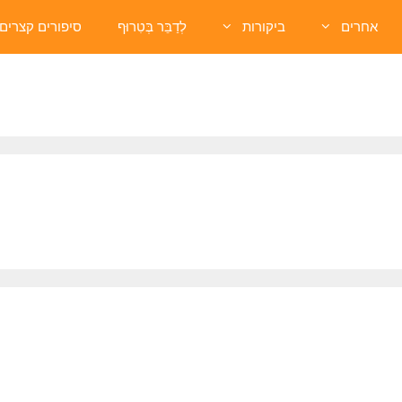
אחרים
ביקורות
לְדַבֵּר בְּטִרוּף
סיפורים קצרים