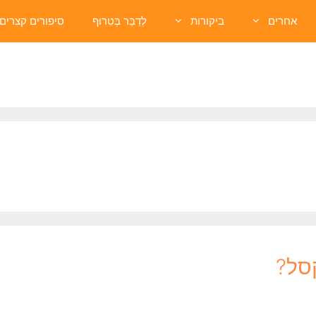
אחרים
ביקורות
לְדַבֵּר בְּטִרוּף
סיפורים קצרים
קסל?