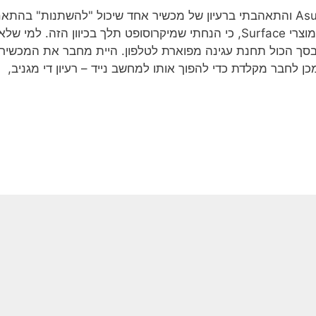
אני זוכר שראיתי לפני שנים את ה-Asus PadFone והתאהבתי ברעיון של מכשיר אחד שיכול "להשתנות" בהת
לאופן השימוש בו. זה אחד מהסיבות שבחרתי במוצרי Surface, כי הנחתי שמיקרוסופט תלך בכיוון הזה. למי שלא
, זה היה, בנימוס, בסך הכול תחנת עגינה מפוארת לטלפון. היית מחבר את המכשיר
ן לחבר מקלדת כדי להפוך אותו למחשב נייד – רעיון די מגניב,