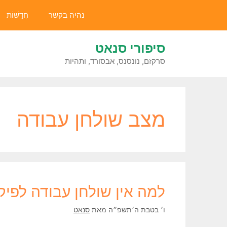
דלג
נהיה בקשר
חֲדָשׁוֹת
תוכן
סיפורי סנאט
סרקזם, נונסנס, אבסורד, ותהיות
מצב שולחן עבודה
למה אין שולחן עבודה לפי
ו׳ בטבת ה׳תשפ״ה
מאת
סנאט