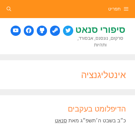
דלג
תפריט
תוכן
סיפורי סנאט
סרקזם, נונסנס, אבסורד,
ותהיות
אינטליגנציה
הדיפלומט בעקבים
כ״ב בשבט ה׳תשפ״ג
מאת
סנאט